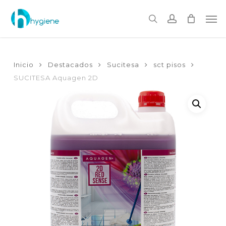
Skip
to
Me
main
search
account
content
Inicio
Destacados
Sucitesa
sct pisos
SUCITESA Aquagen 2D