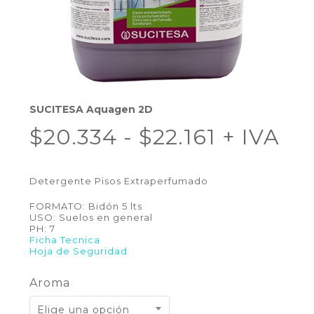
SUCITESA Aquagen 2D
Rango
$
20.334
-
$
22.161
+ IVA
de
precios:
Detergente Pisos Extraperfumado
desde
FORMATO: Bidón 5 lts
$20.334
USO: Suelos en general
PH: 7
hasta
Ficha Tecnica
Hoja de Seguridad
$22.161
Aroma
Elige una opción