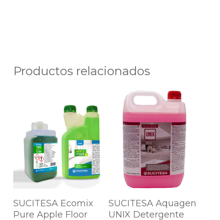
Productos relacionados
Agregar Al
Agregar Al
SUCITESA Ecomix
SUCITESA Aquagen
Carrito
Carrito
Pure Apple Floor
UNIX Detergente