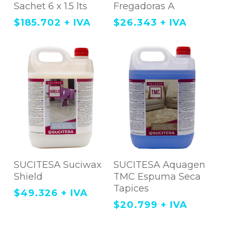
Sachet 6 x 1.5 lts
Fregadoras A
$
185.702
+ IVA
$
26.343
+ IVA
Agregar Al
Agregar Al
SUCITESA Suciwax
SUCITESA Aquagen
Carrito
Carrito
Shield
TMC Espuma Seca
Tapices
$
49.326
+ IVA
$
20.799
+ IVA