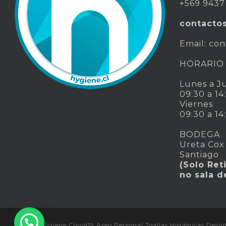
+569 9437
contacto
Email:
con
HORARIO
Lunes a J
09:30 a 14
Viernes
09:30 a 14
BODEGA
Ureta Cox
Santiago
(Solo Ret
no sala d
© 2026 Higiene Covid19 Aseo Personal Toallas Higiénicas Desin