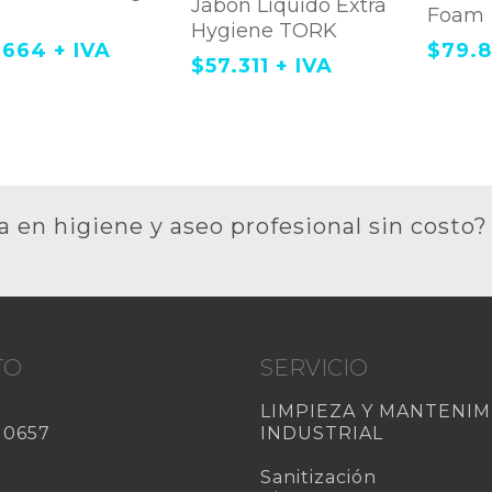
Jabón Liquido Extra
Foam
Hygiene TORK
.664
+ IVA
$
79.
$
57.311
+ IVA
a en higiene y aseo profesional sin costo?
TO
SERVICIO
LIMPIEZA Y MANTENI
 0657
INDUSTRIAL
Sanitización