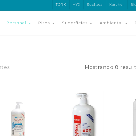
TORK
HYX
Sucitesa
Karcher
Bi
Personal
Pisos
Superficies
Ambiental
ntes
Mostrando 8 resul