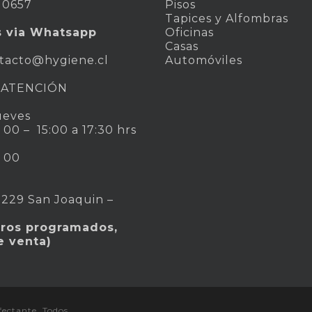
 0657
Pisos
Tapices y Alfombras
s via Whatsapp
Oficinas
Casas
tacto@hygiene.cl
Automóviles
 ATENCIÓN
ueves
: 00 – 15:00 a 17:30 hrs
: 00
 229 San Joaquin –
iros programados,
e venta)
fectante. Todos