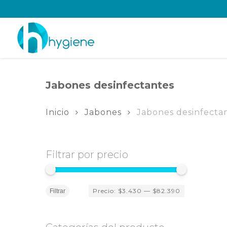
Skip
to
main
content
Jabones desinfectantes
Inicio
Jabones
Jabones desinfecta
Filtrar por precio
Precio
Precio
Precio:
$3.430
—
$82.390
mínimo
máximo
Filtrar