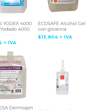
regar Al Carrito
Agregar Al Carrito
 YODEX 4000
ECOSAFE Alcohol Gel
 Yodado 4000
con glicerina
$
13.804
+ IVA
4
+ IVA
regar Al Carrito
ESA Dermogen
Agregar Al Carrito