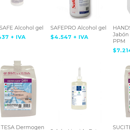
Agregar Al Carrito
Agregar Al Carrito
Ag
AFE Alcohol gel
SAFEPRO Alcohol gel
HANDS
Jabón
437
+ IVA
$
4.547
+ IVA
PPM
$
7.21
Agregar Al Carrito
Ag
ITESA Dermogen
SUCIT
Agregar Al Carrito