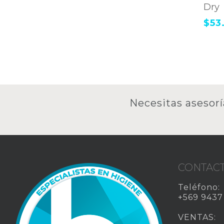
Dry
$
53
Necesitas asesorí
CONTAC
Teléfono:
+569 9437
VENTAS: