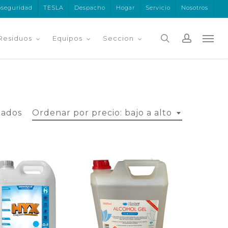
oseguridad
TESLA
Despacho
Hogar
Servicio
Nosotros
search
accoun
Menu
Residuos
Equipos
Seccion
Ordenado
tados
Ordenar por precio: bajo a alto
por
precio:
bajo
a
alto