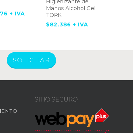
Higienizante de
Manos Alcohol Gel
876
+ IVA
TORK
$
82.386
+ IVA
SOLICITAR
SITIO SEGURO
MIENTO