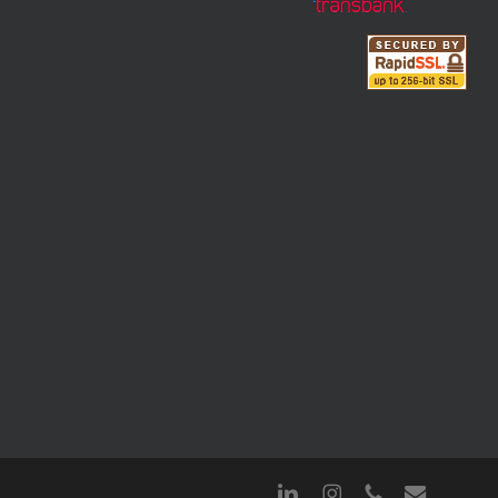
linkedin
instagram
phone
email