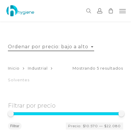
Skip
to
Me
main
search
account
content
Ordenar por precio: bajo a alto
Or
Inicio
Industrial
Mostrando 5 resultados
por
Solventes
pre
baj
Filtrar por precio
a
Pr
Pr
Precio:
$10.570
—
$22.080
mí
má
Filtrar
alt