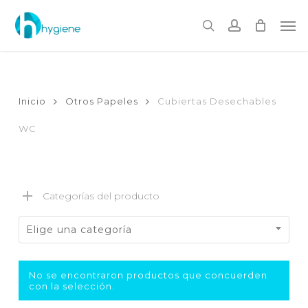
Skip
to
Me
main
search
account
content
Inicio
Otros Papeles
Cubiertas Desechables
WC
Categorías del producto
Elige una categoría
No se encontraron productos que concuerden
con la selección.