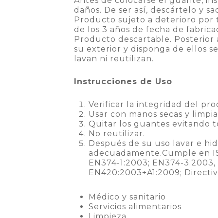
Antes de colocarse el guante, in
daños. De ser así, descártelo y s
Producto sujeto a deterioro por 
de los 3 años de fecha de fabrica
Producto descartable. Posterior 
su exterior y disponga de ellos s
lavan ni reutilizan.
Instrucciones
de Uso
Verificar la integridad del pr
Usar con manos secas y limpia
Quitar los guantes evitando to
No reutilizar.
Después de su uso lavar e hid
adecuadamente.Cumple en I
EN374-1:2003; EN374-3:2003,
EN420:2003+A1:2009; Directi
Médico y sanitario
Servicios alimentarios
Limpieza