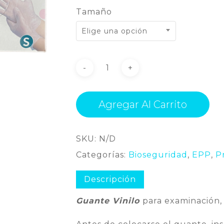
Tamaño
Elige una opción
Agregar Al Carrito
SKU:
N/D
Categorías:
Bioseguridad
,
EPP
,
P
Descripción
Guante Vinilo
para examinación,