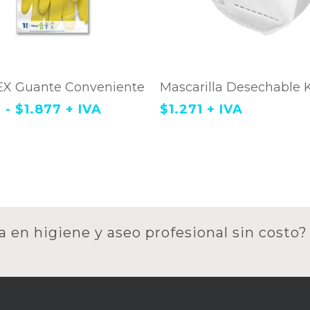
Este
gregar Al Carrito
Agregar Al Carri
to
X Guante Conveniente
producto
Mascarilla Desechable 
tiene
Rango
3
-
$
1.877
+ IVA
$
1.271
+ IVA
les
múltiples
de
es.
variantes.
precios:
Las
desde
es
opciones
$1.763
se
n
pueden
hasta
elegir
$1.877
en
la
a en higiene y aseo profesional sin costo?
página
de
to
producto