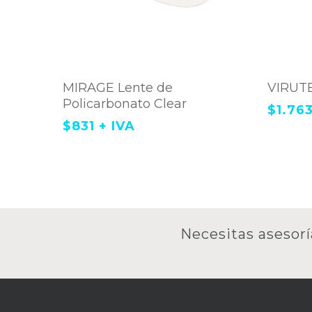
Este
A
Agregar Al Carrito
MIRAGE Lente de
produc
VIRUTE
tiene
Policarbonato Clear
$
1.76
múltip
$
831
+ IVA
variant
Las
opcion
se
puede
elegir
en
la
Necesitas asesorí
página
de
produc