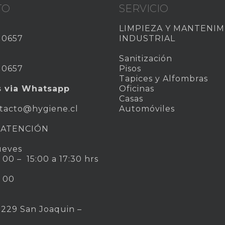
TO
SERVICIO
LIMPIEZA Y MANTENI
 0657
INDUSTRIAL
Sanitización
 0657
Pisos
Tapices y Alfombras
s via Whatsapp
Oficinas
Casas
tacto@hygiene.cl
Automóviles
 ATENCIÓN
ueves
: 00 – 15:00 a 17:30 hrs
: 00
 229 San Joaquin –