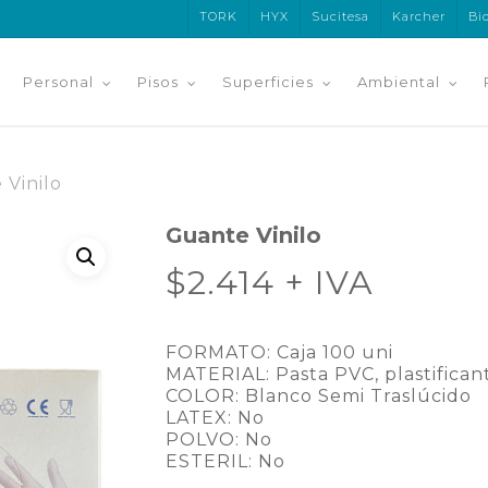
TORK
HYX
Sucitesa
Karcher
Bi
Personal
Pisos
Superficies
Ambiental
 Vinilo
Guante Vinilo
$
2.414
+ IVA
FORMATO: Caja 100 uni
MATERIAL: Pasta PVC, plastificante
COLOR: Blanco Semi Traslúcido
LATEX: No
POLVO: No
ESTERIL: No