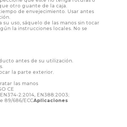
speccione que este no tenga roturas o
aque otro guante de la caja.
tiempo de envejecimiento. Usar antes
ción.
a su uso, sáquelo de las manos sin tocar
egún la instrucciones locales. No se
oducto antes de su utilización.
s.
car la parte exterior.
ratar las manos
SO CE
 EN374-2:2014, EN388:2003;
ve 89/686/ECC
Aplicaciones