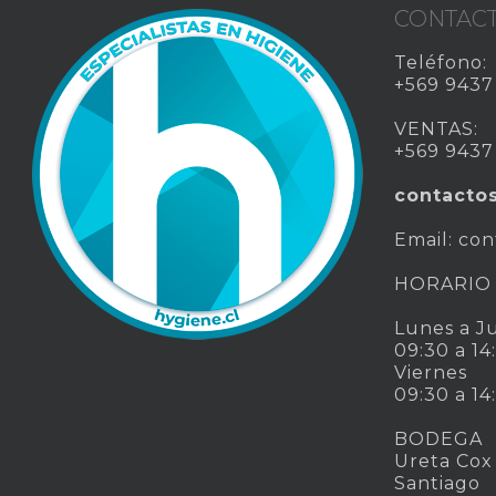
CONTAC
Teléfono:
+569 9437
VENTAS:
+569 9437
contacto
Email:
con
HORARIO
Lunes a J
09:30 a 14
Viernes
09:30 a 14
BODEGA
Ureta Cox
Santiago