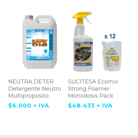
Agregar Al
Agregar Al
NEUTRA DETER
SUCITESA Ecomix
Carrito
Carrito
Detergente Neutro
Strong Foamer
Multiproposito
Monodosis Pack
$
6.000
+ IVA
$
48.433
+ IVA