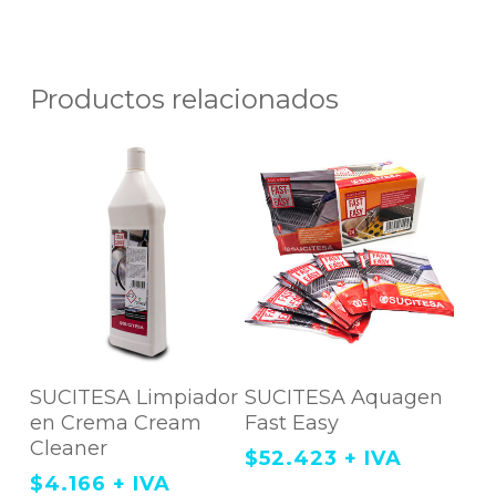
Productos relacionados
Agregar Al
Agregar Al
SUCITESA Limpiador
SUCITESA Aquagen
Carrito
Carrito
en Crema Cream
Fast Easy
Cleaner
$
52.423
+ IVA
$
4.166
+ IVA