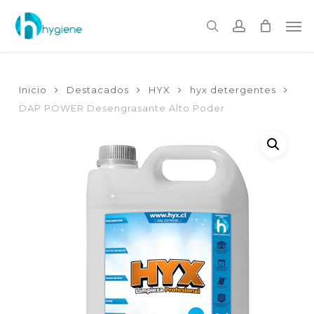
Skip
to
Me
main
search
account
content
Inicio
Destacados
HYX
hyx detergentes
DAP POWER Desengrasante Alto Poder