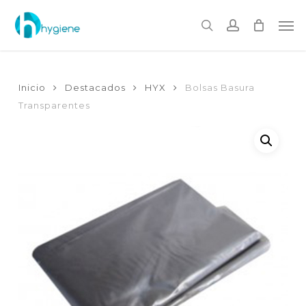
Skip
to
Me
main
search
account
content
Inicio
Destacados
HYX
Bolsas Basura
Transparentes