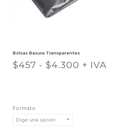
Bolsas Basura Transparentes
Rango
$
457
-
$
4.300
+ IVA
de
precios:
desde
$457
hasta
Formato
$4.300
Elige una opción