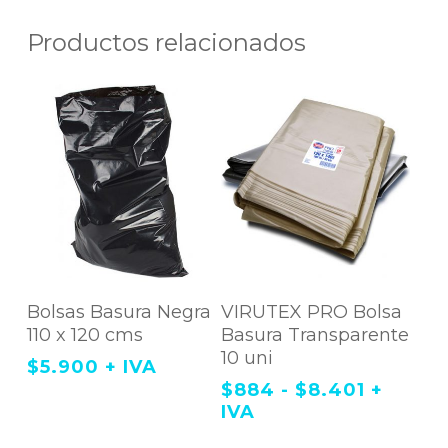
Productos relacionados
Este
Agregar Al
Agregar Al
producto
Bolsas Basura Negra
VIRUTEX PRO Bolsa
tiene
Carrito
Carrito
110 x 120 cms
Basura Transparente
múltiples
variantes.
10 uni
$
5.900
+ IVA
Las
opciones
Rango
$
884
-
$
8.401
+
se
de
IVA
pueden
precios
elegir