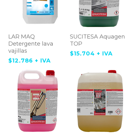
Agregar Al Carrito
Agregar Al Carrito
LAR MAQ
SUCITESA Aquagen
Detergente lava
TOP
vajillas
$
15.704
+ IVA
$
12.786
+ IVA