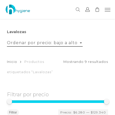
Skip
to
Me
main
search
account
content
Lavalozas
Ordenar por precio: bajo a alto
Or
Inicio
Productos
Mostrando 9 resultados
por
etiquetados “Lavalozas”
pre
baj
Filtrar por precio
a
Pr
Pr
Precio:
$6.280
—
$129.340
mí
má
Filtrar
alt