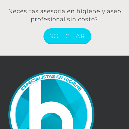
ha
página
$9
de
Necesitas asesoría en higiene y aseo
producto
profesional sin costo?
SOLICITAR