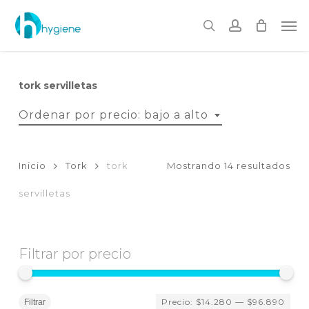
Skip
to
Me
main
search
account
content
tork servilletas
Ordenar por precio: bajo a alto
Or
Inicio
Tork
tork
Mostrando 14 resultados
por
servilletas
pre
baj
Filtrar por precio
a
Pr
Pr
Precio:
$14.280
—
$96.890
mí
má
Filtrar
alt