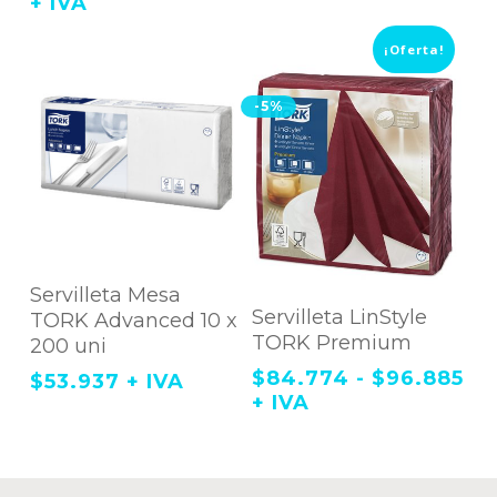
de
+ IVA
pueden
precios:
elegir
en
desde
¡Oferta!
la
$45.921
página
hasta
de
-5%
producto
$47.034
Agregar Al Carrito
Servilleta Mesa
Este
Agregar Al
producto
Servilleta LinStyle
TORK Advanced 10 x
tiene
Carrito
TORK Premium
200 uni
múltiples
variantes.
Ra
$
84.774
-
$
96.885
$
53.937
+ IVA
Las
opciones
de
+ IVA
se
pr
pueden
de
elegir
en
$8
la