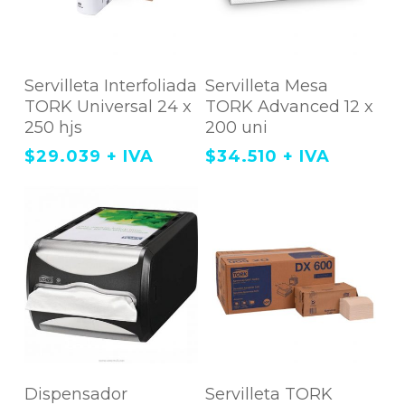
Agregar Al Carrito
Agregar Al Carrito
Servilleta Interfoliada
Servilleta Mesa
TORK Universal 24 x
TORK Advanced 12 x
250 hjs
200 uni
$
29.039
+ IVA
$
34.510
+ IVA
Este
Agregar Al
Agregar Al Carrito
producto
Dispensador
Servilleta TORK
tiene