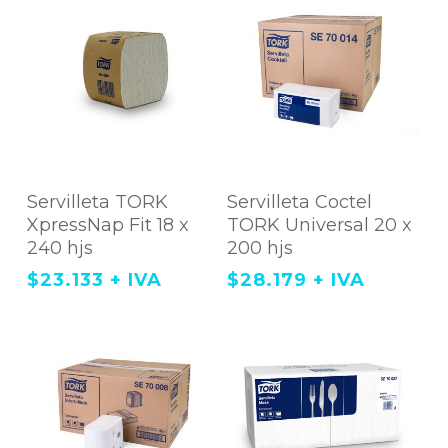
la
página
de
producto
Agregar Al Carrito
Agregar Al Carrito
Servilleta TORK
Servilleta Coctel
XpressNap Fit 18 x
TORK Universal 20 x
240 hjs
200 hjs
$
23.133
+ IVA
$
28.179
+ IVA