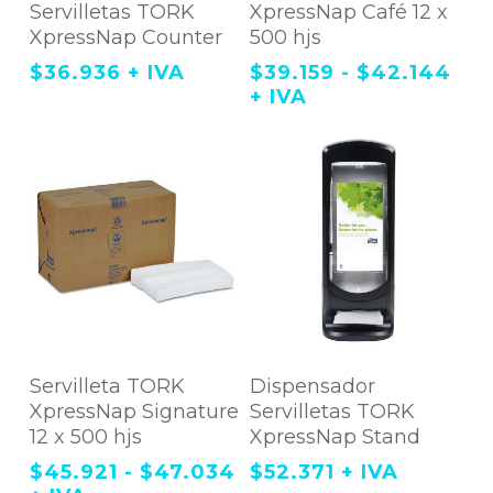
Carrito
Servilletas TORK
XpressNap Café 12 x
múltiples
variantes.
XpressNap Counter
500 hjs
Las
opciones
Ra
$
36.936
+ IVA
$
39.159
-
$
42.144
se
de
+ IVA
pueden
pre
elegir
en
de
la
$39
página
has
de
producto
$42
Este
Agregar Al
Agregar Al Carrito
producto
Servilleta TORK
Dispensador
tiene
Carrito
XpressNap Signature
Servilletas TORK
múltiples
variantes.
12 x 500 hjs
XpressNap Stand
Las
opciones
Rango
$
45.921
-
$
47.034
$
52.371
+ IVA
se