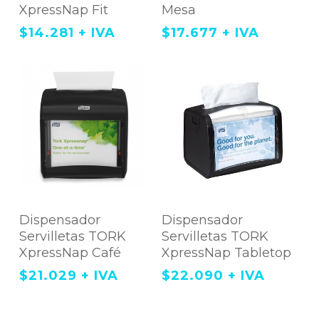
XpressNap Fit
Mesa
$
14.281
+ IVA
$
17.677
+ IVA
Este
Agregar Al
Agregar Al Carrito
producto
Dispensador
Dispensador
tiene
Carrito
Servilletas TORK
Servilletas TORK
múltiples
variantes.
XpressNap Café
XpressNap Tabletop
Las
opciones
$
21.029
+ IVA
$
22.090
+ IVA
se
pueden
elegir
en