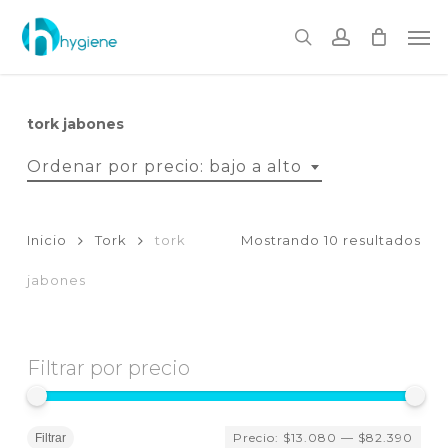
Skip
to
Me
main
search
account
content
tork jabones
Ordenar por precio: bajo a alto
Or
Inicio
Tork
tork
Mostrando 10 resultados
por
jabones
pre
baj
Filtrar por precio
a
Pr
Pr
Precio:
$13.080
—
$82.390
mí
má
Filtrar
alt