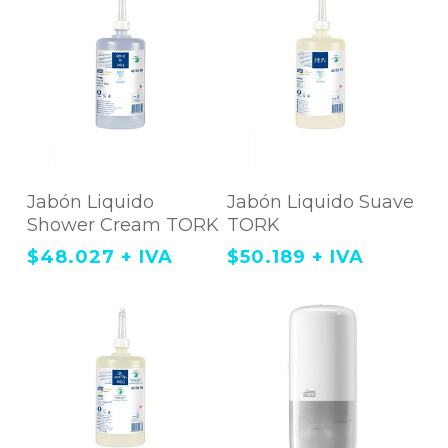
la
página
de
producto
Agregar Al Carrito
Agregar Al Carrito
Jabón Liquido
Jabón Liquido Suave
Shower Cream TORK
TORK
$
48.027
+ IVA
$
50.189
+ IVA