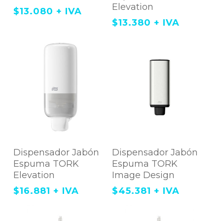
variantes.
Elevation
$
13.080
+ IVA
Las
opciones
$
13.380
+ IVA
se
pueden
elegir
en
la
página
de
producto
Este
Agregar Al
Agregar Al Carrito
producto
Dispensador Jabón
Dispensador Jabón
tiene
Carrito
Espuma TORK
Espuma TORK
múltiples
variantes.
Elevation
Image Design
Las
opciones
$
16.881
+ IVA
$
45.381
+ IVA
se
pueden
elegir
en