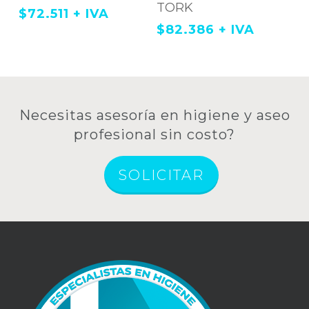
TORK
$
72.511
+ IVA
$
82.386
+ IVA
Necesitas asesoría en higiene y aseo
profesional sin costo?
SOLICITAR