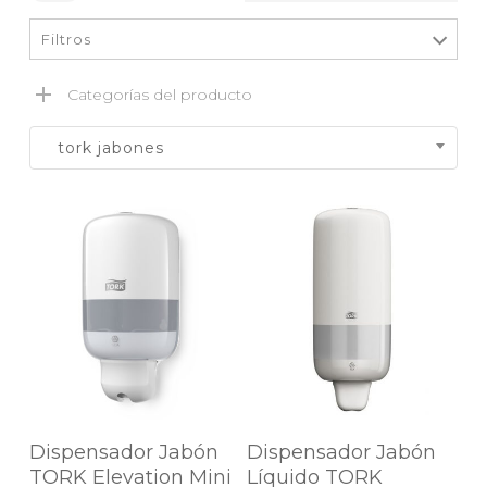
Filtros
Categorías del producto
tork jabones
Este
Agregar Al
Agregar Al Carrito
producto
Dispensador Jabón
Dispensador Jabón
tiene
Carrito
TORK Elevation Mini
Líquido TORK
múltiples